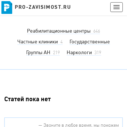
PRO-ZAVISIMOST.RU
PRO-ZAVISIMOST.RU
Togg
navig
Получить консультацию
Реабилитационные центры
Войти
646
Частные клиники
Государственные
4
Группы АН
Наркологи
219
319
Статей пока нет
— Звоните в любое время, мы поможем