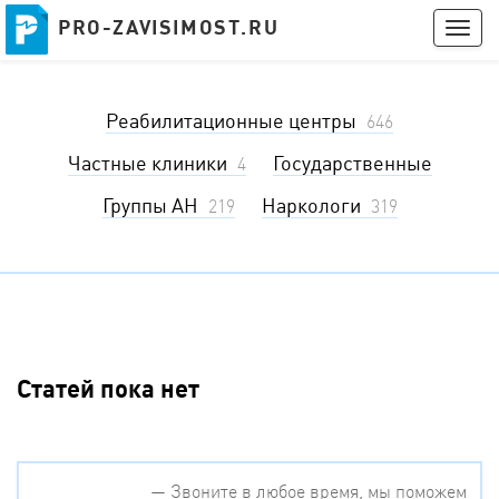
PRO-ZAVISIMOST.RU
PRO-ZAVISIMOST.RU
Togg
navig
Получить консультацию
Реабилитационные центры
Войти
646
Частные клиники
Государственные
4
Группы АН
Наркологи
219
319
Статей пока нет
— Звоните в любое время, мы поможем