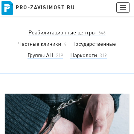
PRO-ZAVISIMOST.RU
PRO-ZAVISIMOST.RU
Togg
navig
Получить консультацию
Реабилитационные центры
Войти
646
Частные клиники
Государственные
4
Группы АН
Наркологи
219
319