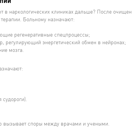
апии
ают в наркологических клиниках дальше? После очище
 терапии. Больному назначают:
ующие регенеративные спецпроцессы;
, регулирующий энергетический обмен в нейронах;
ие мозга.
азначают:
 судороги).
ор вызывает споры между врачами и учеными.