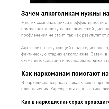
Зачем алкоголикам нужны н
Многих сомневающихся в эффективности ст
помочь алкоголику наркологический диспан
профлечения не стоит, так как результат от 
Алкоголик, поступающий в наркодиспансер
фактическую стадию алкоголизма. Затем, в
схема детоксикации и последовательных эт
Как наркоманам помогают н
В наркодиспансерах, где оказывают нарко
план лечения. Учреждения данного типа о
Как в наркодиспансерах проводит