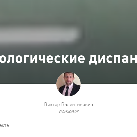
ологические диспа
Виктор Валентинович
психолог
екте