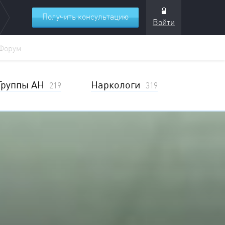
Получить консультацию
Войти
Форум
Группы АН
Наркологи
219
319