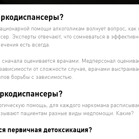
аркодиспансеры?
ационарной помощи алкоголикам волнует вопрос, как
сер. Эксперты отвечают, что сомневаться в эффективн
лечения есть всегда.
, сначала оценивается врачами. Медперсонал оценива
 зависимости от сложности случая, врачами выстраива
апов борьбы с зависимостью.
аркодиспансеры?
логическую помощь, для каждого наркомана расписыва
казывают пациентам разные виды медпомощи. Какие?
ся первичная детоксикация?