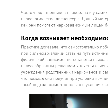
Часто у родственников наркомана и у самих
наркологические диспансеры. Данный матер
как они помогают наркозависимым лицам бо
Когда возникает необходимо
Практика доказала, что самостоятельно по
при сильном желании стать на путь истинный
физической зависимости, останется психол
целесообразным решением является лечени
учреждения родственники наркоманов и сам
что помощь они получат при условии компл
такой подход возможно только в условиях с