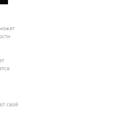
 может
ости
ет
ется
ют свой