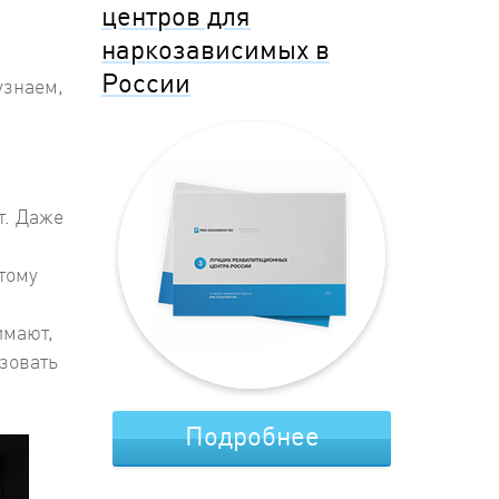
центров для
наркозависимых в
России
узнаем,
т. Даже
тому
имают,
зовать
Подробнее