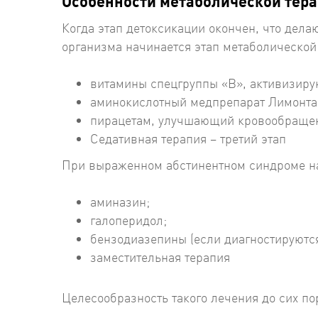
Особенности метаболической тер
Когда этап детоксикации окончен, что дел
организма начинается этап метаболической
витамины спецгруппы «В», активизир
аминокислотный медпрепарат Лимонтар
пирацетам, улучшающий кровообращен
Седативная терапия – третий этап
При выраженном абстинентном синдроме н
аминазин;
галоперидол;
бензодиазепины (если диагностируются
заместительная терапия
Целесообразность такого лечения до сих п