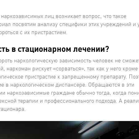
 наркозависимых лиц возникает вопрос, что такое
иал посвятим анализу специфики этих учреждений и 
роться с их пристрастием.
сть в стационарном лечении?
бороть наркологическую зависимость человек не сможе
, наркоман рискует «сорваться», так как у него кроме
огическое пристрастие к запрещенному препарату. Поэ
е в наркологическом диспансере. Обращаются в эти
и наркозависимые граждане обычно тогда, когда пон
ексной терапии и профессионального подхода. А реали
тационара.