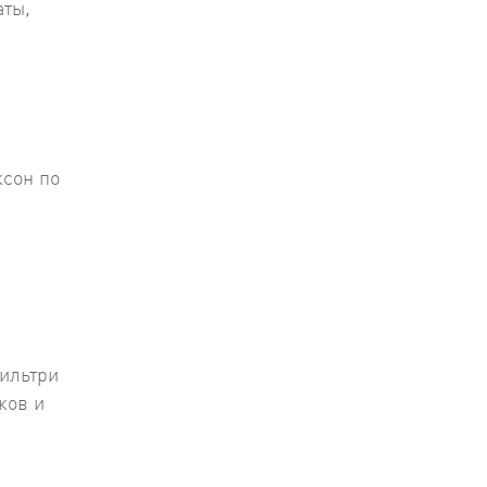
аты,
ксон по
фильтри
ков и