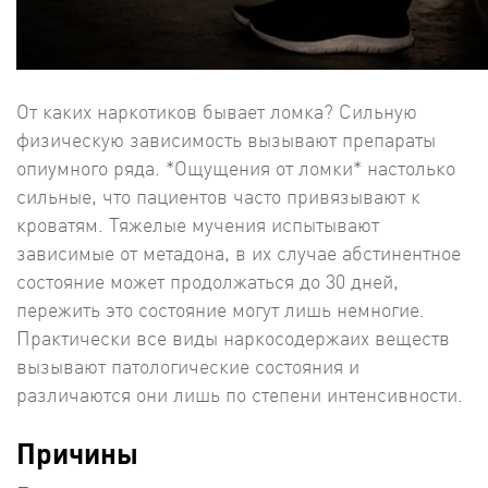
От каких наркотиков бывает ломка? Сильную
физическую зависимость вызывают препараты
опиумного ряда. *Ощущения от ломки* настолько
сильные, что пациентов часто привязывают к
кроватям. Тяжелые мучения испытывают
зависимые от метадона, в их случае абстинентное
состояние может продолжаться до 30 дней,
пережить это состояние могут лишь немногие.
Практически все виды наркосодержаих веществ
вызывают патологические состояния и
различаются они лишь по степени интенсивности.
Причины