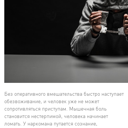
Без оперативного вмешательства быстро наступает
обезвоживание, и человек уже не может
сопротивляться приступам. Мышечная боль
становится нестерпимой, человека начинает
ломать. У наркомана путается сознание,