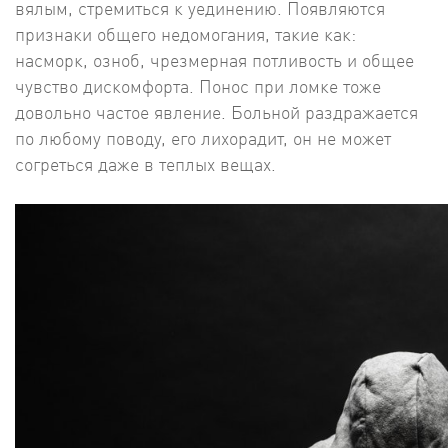
вялым, стремиться к уединению. Появляются
признаки общего недомогания, такие как:
насморк, озноб, чрезмерная потливость и общее
чувство дискомфорта. Понос при ломке тоже
довольно частое явление. Больной раздражается
по любому поводу, его лихорадит, он не может
согреться даже в теплых вещах.