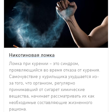
Никотиновая ломка
Ломка при курении – это синдром,
проявляющийся во время отказа от курения.
Самочувствие у курильщика ухудшается из-
за того, что организм, регулярно
принимавший от сигарет химические
вещества, начинает рассматривать их как
необходимые составляющие жизненного
рациона.