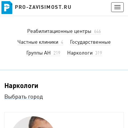
PRO-ZAVISIMOST.RU
PRO-ZAVISIMOST.RU
Togg
navig
Получить консультацию
Реабилитационные центры
Войти
646
Частные клиники
Государственные
4
Группы АН
Наркологи
219
319
Наркологи
Выбрать город