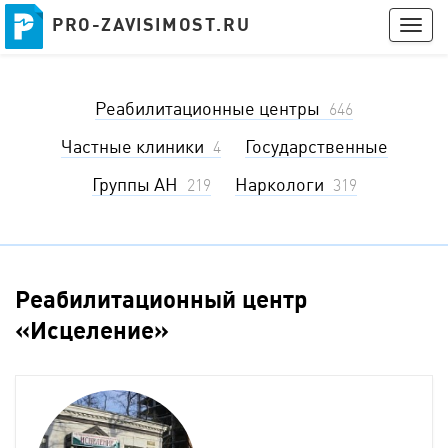
PRO-ZAVISIMOST.RU
PRO-ZAVISIMOST.RU
Togg
navig
Получить консультацию
Реабилитационные центры
Войти
646
Частные клиники
Государственные
4
Группы АН
Наркологи
219
319
Реабилитационный центр
«Исцеление»