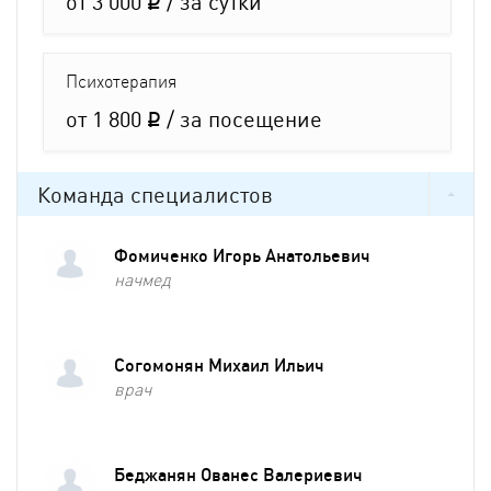
от 3 000
/ за сутки
q
Психотерапия
от 1 800
/ за посещение
q
Команда специалистов
Фомиченко Игорь Анатольевич
начмед
Согомонян Михаил Ильич
врач
Беджанян Ованес Валериевич