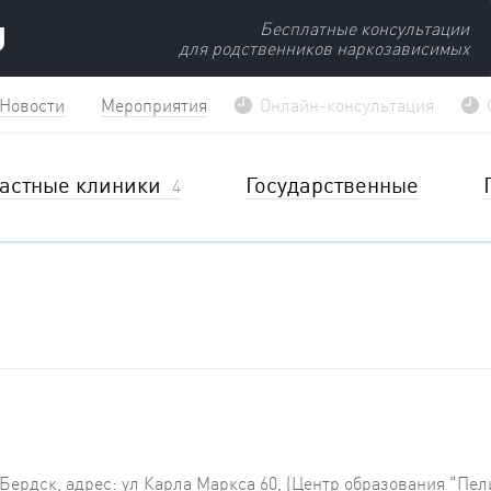
U
Бесплатные консультации
для родственников наркозависимых
Новости
Мероприятия
Онлайн-консультация
астные клиники
Государственные
4
Бердск, адрес: ул Карла Маркса 60, (Центр образования "Пел