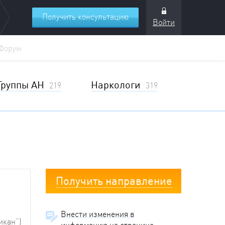
Получить консультацию
Войти
Форум
Группы АН
Наркологи
219
319
Получить направление
Внести изменения в
икан”)