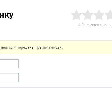
енку
0 человек прого
ваны или переданы третьим лицам.