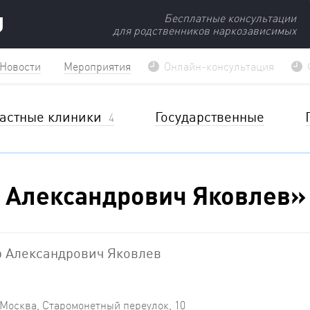
U
Бесплатные консультации
для родственников наркозависимых
Новости
Мероприятия
Онлайн-консультация
астные клиники
Государственные
4
 Александрович Яковлев»
 Александрович Яковлев
Москва, Старомонетный переулок, 10