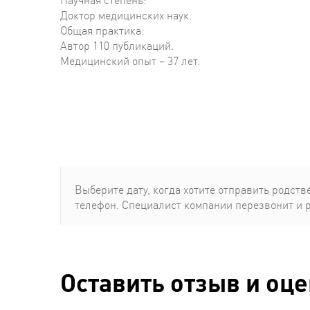
Научная степень:
Доктор медицинских наук.
Общая практика:
Автор 110 публикаций.
Медицинский опыт – 37 лет.
Выберите дату, когда хотите отправить родcтв
телефон. Специалист компании перезвонит и 
Оставить отзыв и оц