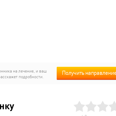
енника на лечение, и ваш
Получить направлени
расскажет подробности.
енку