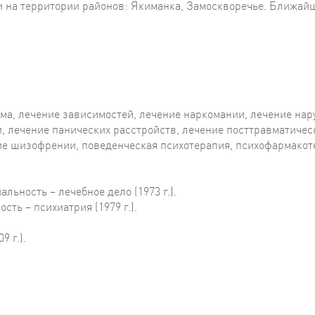
и на территории районов: Якиманка, Замоскворечье. Ближай
зма, лечение зависимостей, лечение наркомании, лечение на
, лечение панических расстройств, лечение посттравматичес
ние шизофрении, поведенческая психотерапия, психофармако
ьность – лечебное дело (1973 г.).
ть – психиатрия (1979 г.).
 г.).