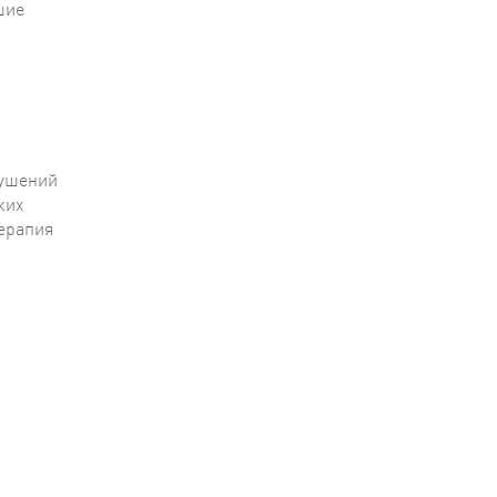
шие
рушений
ких
терапия