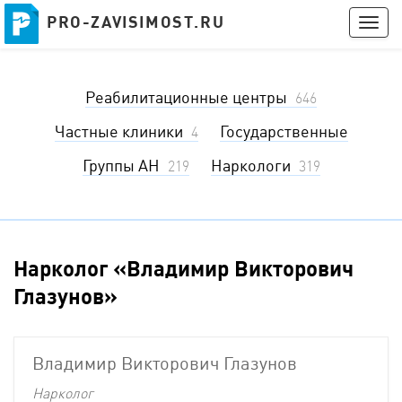
PRO-ZAVISIMOST.RU
PRO-ZAVISIMOST.RU
Togg
navig
Получить консультацию
Реабилитационные центры
Войти
646
Частные клиники
Государственные
4
Группы АН
Наркологи
219
319
Нарколог «Владимир Викторович
Глазунов»
Владимир Викторович Глазунов
Нарколог