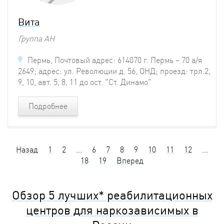
Вита
Группа АН
Пермь, Почтовый адрес: 614070 г. Пермь – 70 а/я
2649; адрес: ул. Революции д. 56, ОНД; проезд: трл.2,
9, 10, авт. 5, 8, 11 до ост. "Ст. Динамо"
Подробнее
Назад
1
2
...
6
7
8
9
10
11
12
...
18
19
Вперед
Обзор 5 лучших* реабилитационных
центров для наркозависимых в