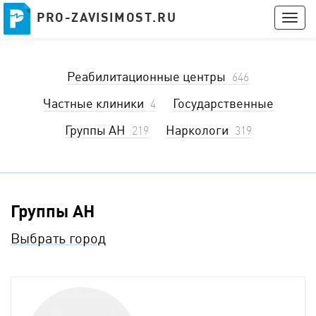
PRO-ZAVISIMOST.RU
PRO-ZAVISIMOST.RU
Togg
navig
Получить консультацию
Реабилитационные центры
Войти
646
Частные клиники
Государственные
4
Группы АН
Наркологи
219
319
Группы АН
Выбрать город