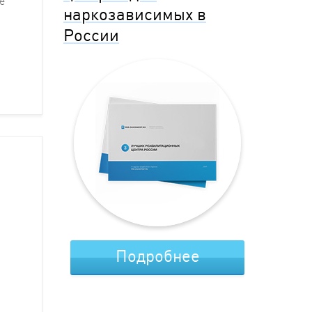
е
наркозависимых в
России
м
Подробнее