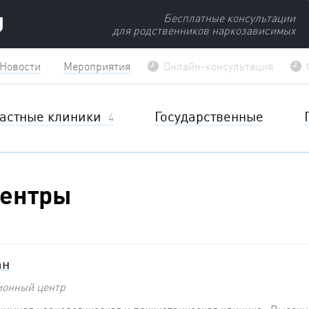
U
Бесплатные консультации
для родственников наркозависимых
Новости
Мероприятия
Онлайн-консультация
астные клиники
Государственные
4
центры
ан
ионный центр