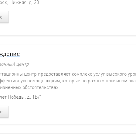
ск, Нижняя, д. 20
е
ждение
ионный центр
тационны центр предоставляет комплекс услуг высокого уро
ффективную помощь людям, которые по разным причинам ока
изненных обстоятельствах
 лет Победы, д. 1Б/1
е