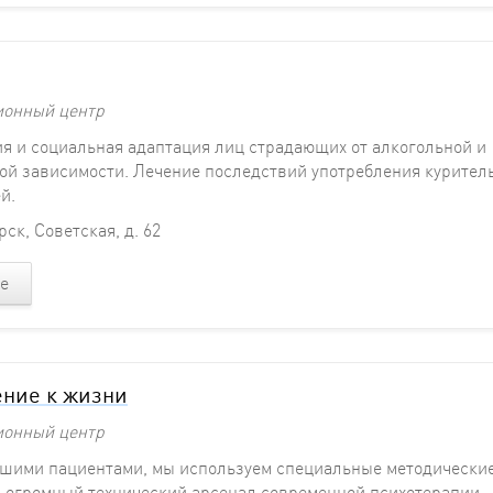
ионный центр
я и социальная адаптация лиц страдающих от алкогольной и
ой зависимости. Лечение последствий употребления курител
й.
ск, Советская, д. 62
е
ние к жизни
ионный центр
ашими пациентами, мы используем специальные методически
 огромный технический арсенал современной психотерапии.