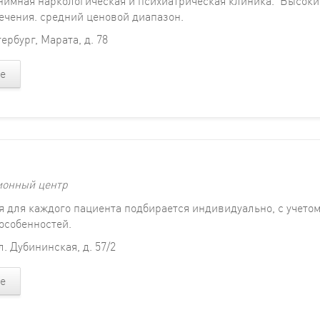
нимная наркологическая и психиатрическая клиника. Высоки
ечения. средний ценовой диапазон.
ербург, Марата, д. 78
е
ионный центр
я для каждого пациента подбирается индивидуально, с учето
особенностей.
л. Дубининская, д. 57/2
е