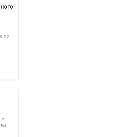
бного
о по
 и
ам,