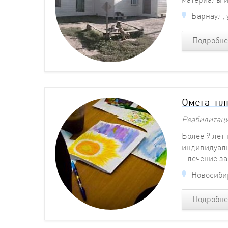
Барнаул, 
Подробне
Омега-пл
Реабилитац
Более 9 лет
индивидуаль
- лечение з
Новосибир
Подробне