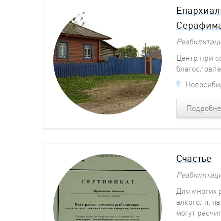
Епархиал
Серафима
Реабилитац
Центр при с
благословле
Новосибир
Подробне
Счастье
Реабилитац
Для многих 
алкоголя, я
могут расчи