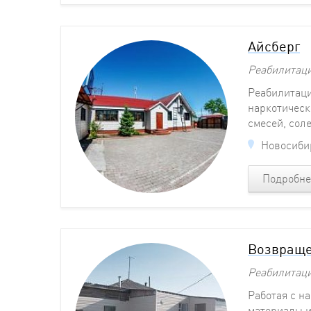
Айсберг
Реабилитац
Реабилитаци
наркотическ
смесей, соле
Новосибир
Подробне
Возвраще
Реабилитац
Работая с н
материалы и