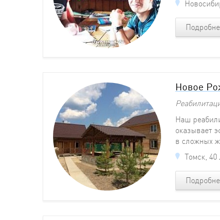
Новосибир
Подробне
Новое Ро
Реабилитац
Наш реабили
оказывает э
в сложных ж
Томск, 40
Подробне