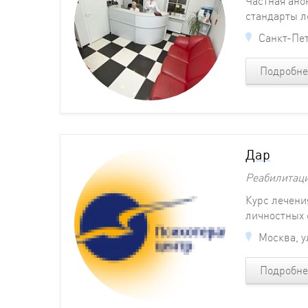
Частная ано
стандарты л
Санкт-Пет
Подробне
Дар
Реабилитац
Курс лечени
личностных 
Москва, у
Подробне