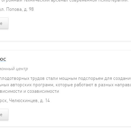
ул. Попова, д. 98
е
юс
ионный центр
 плодотворных трудов стали мощным подспорьем для создани
ных авторских программ, которые работают в разных направ
ависимости и созависимости
ск, Челюскинцев, д. 14
е