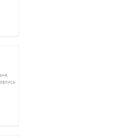
вня,
зались