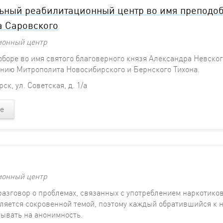
ьный реабилитационный центр во имя преподо
 Саровского
ионный центр
оборе во имя святого благоверного князя Александра Невског
нию Митрополита Новосибирского и Бернского Тихона.
ск, ул. Советская, д. 1/а
е
ионный центр
разговор о проблемах, связанных с употреблением наркотиков
вляется сокровенной темой, поэтому каждый обратившийся к н
тывать на анонимность.