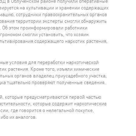
МВД в Облученском районе получили оперативные
изируется на культивации и хранении содержащих
рмацию, сотрудники правоохранительных органов
дования территории эксперты смогли обнаружить
ты. Об этом проинформировали работники
рономом смогли установить, что хозяин
ультивирования содержащего наркотик растения,
имые условия для переработки наркотической
тик растения. Кроме того, изъяли химические
льных органов владелец приусадебного участка,
дка тщательно проверяют полученные сведения.
й, которые предусматриваются первой частью
растительности, которые содержит наркотические
сии, где говорится о нелегальной покупке,
ибо их аналогов.