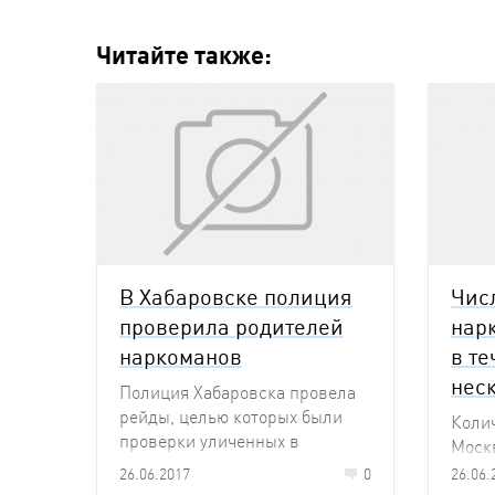
Читайте также:
В Хабаровске полиция
Чис
проверила родителей
нар
наркоманов
в т
нес
Полиция Хабаровска провела
рейды, целью которых были
Коли
проверки уличенных в
Моск
употреблении наркотических
после
26.06.2017
0
26.06.
веществ семей и подростков.