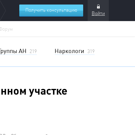
Получить консультацию
Войти
Форум
Группы АН
Наркологи
219
319
енном участке