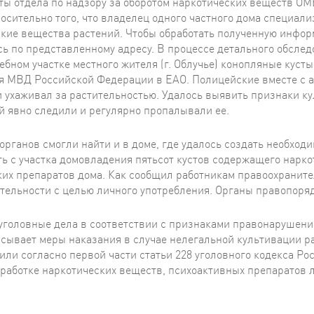
ы отдела по надзору за оборотом наркотических веществ О
осительно того, что владелец одного частного дома специал
кие вещества растений. Чтобы обработать полученную инфо
ь по представленному адресу. В процессе детального обсле
ебном участке местного жителя (г. Облучье) конопляные кус
 МВД Российской Федерации в ЕАО. Полицейские вместе с аг
 ухаживал за растительностью. Удалось выявить признаки к
й явно следили и регулярно пропалывали ее.
рганов смогли найти и в доме, где удалось создать необход
ь с участка домовладения пятьсот кустов содержащего нарко
ких препаратов дома. Как сообщил работникам правоохраните
ельности с целью личного употребления. Органы правопоря
уголовные дела в соответствии с признаками правонарушени
писывает меры наказания в случае нелегальной культивации 
ли согласно первой части статьи 228 уголовного кодекса Рос
работке наркотических веществ, психоактивных препаратов л