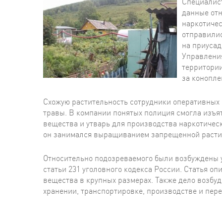
Специалист
данные отн
наркотичес
отправилис
на приусад
Управления
территории
за конопле
Схожую растительность сотрудники оперативных о
травы. В компании понятых полиция смогла изъят
вещества и утварь для производства наркотичес
он занимался выращиванием запрещенной растит
Относительно подозреваемого были возбуждены 
статьи 231 уголовного кодекса России. Статья о
вещества в крупных размерах. Также дело возбуди
хранении, транспортировке, производстве и пере