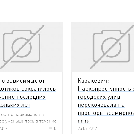
ло зависимых от
Казакевич:
котиков сократилось
Наркопреступность 
ечение последних
городских улиц
кольких лет
перекочевала на
просторы всемирно
чество наркоманов в
сети
ве уменьшилось в течение
дних нескольких лет.
2017
0
25.06.2017
В пресс-центре Белта бы