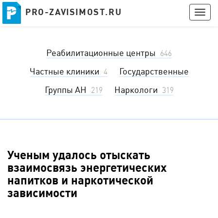
PRO-ZAVISIMOST.RU
PRO-ZAVISIMOST.RU
Togg
navig
Получить консультацию
Реабилитационные центры
Войти
646
Частные клиники
Государственные
4
Группы АН
Наркологи
219
319
Ученым удалось отыскать
взаимосвязь энергетических
напитков и наркотической
зависимости