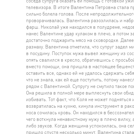
соседа супруга оказать ей помощь с готовкой уж
телевизора. В итоге Валентина Петровна стала пр
сильно болела голова. После непродолжительного
проворачивалась. Валентина разозлилась и набр
фарш. Николай уже находился в полудреме, недов
нанес Валентине удар кулаком в плечо, а потом за
достаточно поджарить мясо на сковородке. Далее о
размаху. Валентина отметила, что супруг задел м
в посудину. Поступок мужа вывел женщину из сост
опять свалился в кресло, обратившись с просьбо
вместо помощи, она пришла в настоящее бешенств
оставить все, однако ей не удалось сдержать се
что не знала, как ей еще поступить, потому нане
рядом с Валентиной. Супругу не смутило такое по
Она решила в полной мере выплеснуть свои обиды
избивать. Тот факт, что Коля не может подняться
возвратилась на кухню, кинула инструмент в рако
носа сочилась кровь. Он находился в бессознате
чего воткнула ненавистному мужу в плечо вилку,
либо звуков. Когда женщина успокоилась, она сел
пришло спустя несколько минут. Валентина стала