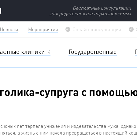
U
Бесплатные консультации
для родственников наркозависимых
Новости
Мероприятия
Онлайн-консультация
астные клиники
Государственные
4
голика-супруга с помощью
с юных лет терпела унижения и издевательства мужа, однако
еняться, а жизнь с ним начала превращаться в настоящий ко