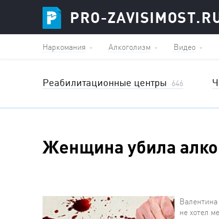
PRO-ZAVISIMOST.R
Наркомания
Алкоголизм
Видео
Реабилитационные центры
Ч
646
Женщина убила алко
Валентина 
не хотел м