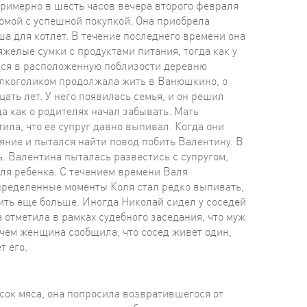
Примерно в шесть часов вечера второго февраля
омой с успешной покупкой. Она приобрела
ша для котлет. В течение последнего времени она
яжелые сумки с продуктами питания, тогда как у
лся в расположенную поблизости деревню
алкоголиком продолжала жить в Ванюшкино, о
ать лет. У него появилась семья, и он решил
а как о родителях начал забывать. Мать
ила, что ее супруг давно выпивал. Когда они
ояние и пытался найти повод побить Валентину. В
ь. Валентина пыталась развестись с супругом,
для ребенка. С течением времени Валя
определенные моменты Коля стал редко выпивать,
 пить еще больше. Иногда Николай сидел у соседей
 отметила в рамках судебного заседания, что муж
ичем женщина сообщила, что сосед живет один,
т его.
 мяса, она попросила возвратившегося от