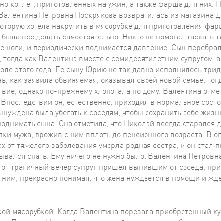
но котлет, приготовленных на ужин, а также фарша для них. 
 Валентина Петровна Поскрякова возвратилась из магазина д
которую хотела накрутить в мясорубке для приготовления фар
была все делать самостоятельно. Никто не помогал таскать т
е ноги, и периодически поднимается давление. Сын перебра
 тогда как Валентина вместе с семидесятилетним супругом-
юле этого года. Ее сыну Юрию не так давно исполнилось тридц
ь, как заявила обвиняемая, оказывал своей новой семье, тогд
вие, однако по-прежнему хлопотала по дому. Валентина отмет
. Впоследствии он, естественно, приходил в нормальное сост
ынуждена была убегать к соседям, чтобы сохранить себе жизн
поднимать сына. Она отметила, что Николай всегда старался 
пки мужа, прожив с ним вплоть до пенсионного возраста. В 
ках от тяжелого заболевания умерла родная сестра, и он стал
ывался спать. Ему ничего не нужно было. Валентина Петровна
В тот трагичный вечер супруг пришел выпившим от соседа, пр
с ним, прекрасно понимая, что жена нуждается в помощи и жде
сорубкой. Когда Валентина порезала приобретенный кусок