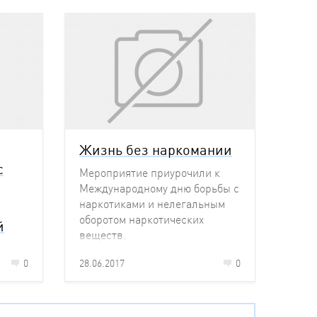
Жизнь без наркомании
с
Мероприятие приурочили к
Международному дню борьбы с
наркотиками и нелегальным
оборотом наркотических
й
веществ.
0
28.06.2017
0
ла
енция,
ой для
 о