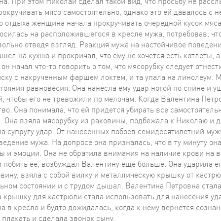
ина. При этом Николай сделал такой вид, что просьбу не рас
окручивать мясо самостоятельно, однако это ей давалось с н
 отдыха женщина начала прокручивать очередной кусок мяса, 
осилась на расположившегося в кресле мужа, потребовав, чт
ольно отведя взгляд. Реакция мужа на настойчивое поведени
шел на кухню и прокричал, что ему не хочется есть котлеты, а
н начал что-то говорить о том, что мясорубку следует отнести
иску с накрученным фаршем локтем, и та упала на линолеум. М
ояния равновесия. Она нанесла ему удар ногой по спине и уш
й, чтобы его не тревожили по мелочам. Когда Валентина Пет
о. Она понимала, что ей придется убирать все самостоятельн
бя. Она взяла мясорубку из раковины, подбежала к Николаю и 
сла супругу удар. От нанесенных побоев семидесятилетний муж
ведение мужа. На допросе она призналась, что в ту минуту она
 и эмоции. Она не обратила внимания на наличие крови на ви
 и побить ее, возбуждал Валентину еще больше. Она ударила е
вину, взяла с собой вилку и металлическую крышку от кастрюл
льном состоянии и с трудом дышал. Валентина Петровна стала 
 а крышку для кастрюли стала использовать для нанесения уда
а в кресло и будто дожидалась, когда к нему вернется сознан
 плакать и сделала звонок сыну.