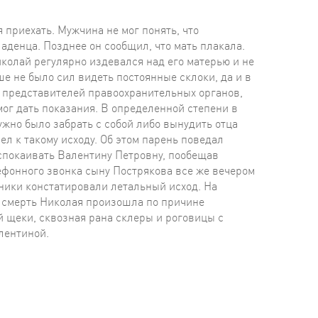
риехать. Мужчина не мог понять, что
младенца. Позднее он сообщил, что мать плакала.
иколай регулярно издевался над его матерью и не
е не было сил видеть постоянные склоки, да и в
т представителей правоохранительных органов,
мог дать показания. В определенной степени в
ужно было забрать с собой либо вынудить отца
л к такому исходу. Об этом парень поведал
успокаивать Валентину Петровну, пообещав
ефонного звонка сыну Пострякова все же вечером
ики констатировали летальный исход. На
о смерть Николая произошла по причине
й щеки, сквозная рана склеры и роговицы с
лентиной.