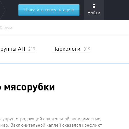
Получить консультацию
Войти
Форум
Группы АН
Наркологи
219
319
 мясорубки
 супруг, страдающий алкогольной зависимостью,
шмар. Заключительной каплей оказался конфликт