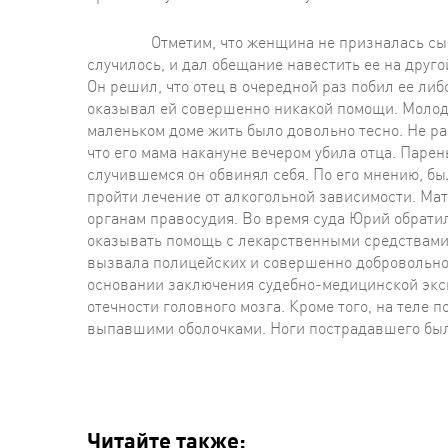
Отметим, что женщина не призналась сыну в уб
случилось, и дал обещание навестить ее на другой
Он решил, что отец в очередной раз побил ее либ
оказывал ей совершенно никакой помощи. Молодой
маленьком доме жить было довольно тесно. Не ра
что его мама накануне вечером убила отца. Парен
случившемся он обвинял себя. По его мнению, бы
пройти лечение от алкогольной зависимости. Мат
органам правосудия. Во время суда Юрий обратил
оказывать помощь с лекарственными средствами.
вызвала полицейских и совершенно добровольно
основании заключения судебно-медицинской эксп
отечности головного мозга. Кроме того, на теле
выпавшими оболочками. Ноги пострадавшего бы
Читайте также: