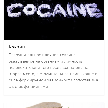
Кокаин
Разрушительное влияние кокаина,
оказываемое на организм и личность
человека, ставит его после «опиатов» на
второе место, а стремительное привыкание и
сила формируемой зависимости сопоставима
с метамфетаминами.