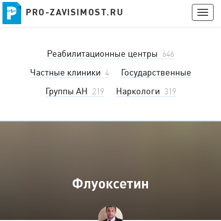
PRO-ZAVISIMOST.RU
PRO-ZAVISIMOST.RU
Togg
navig
Получить консультацию
Реабилитационные центры
Войти
646
Частные клиники
Государственные
4
Группы АН
Наркологи
219
319
Флуоксетин