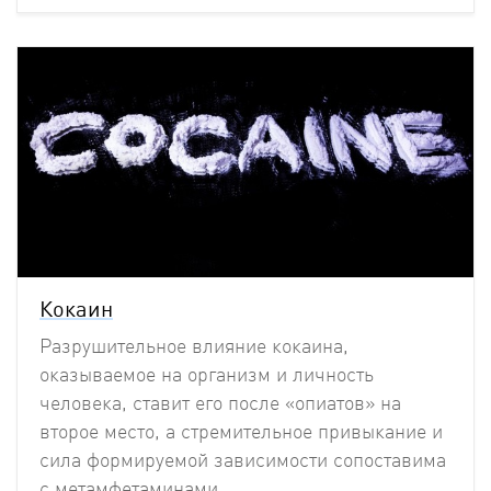
Кокаин
Разрушительное влияние кокаина,
оказываемое на организм и личность
человека, ставит его после «опиатов» на
второе место, а стремительное привыкание и
сила формируемой зависимости сопоставима
с метамфетаминами.