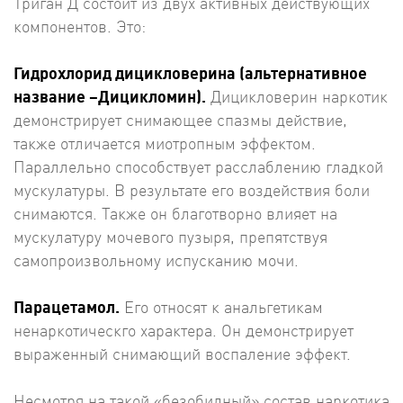
Триган Д состоит из двух активных действующих
компонентов. Это:
Гидрохлорид дицикловерина (альтернативное
название –Дицикломин).
Дицикловерин наркотик
демонстрирует снимающее спазмы действие,
также отличается миотропным эффектом.
Параллельно способствует расслаблению гладкой
мускулатуры. В результате его воздействия боли
снимаются. Также он благотворно влияет на
мускулатуру мочевого пузыря, препятствуя
самопроизвольному испусканию мочи.
Парацетамол.
Его относят к анальгетикам
ненаркотическго характера. Он демонстрирует
выраженный снимающий воспаление эффект.
Несмотря на такой «безобидный» состав наркотика