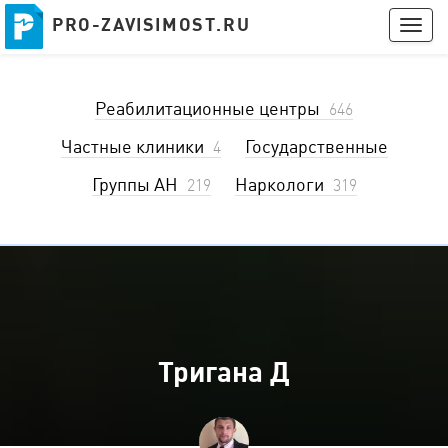
PRO-ZAVISIMOST.RU
PRO-ZAVISIMOST.RU
Togg
navig
Получить консультацию
Реабилитационные центры
Войти
646
Частные клиники
Государственные
4
Группы АН
Наркологи
219
319
Тригана Д