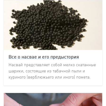
Все о насвае и его предыстория
Насвай представляет собой мелко скатанные
шарики, состоящие из табачной пыли и
куриного (верблюжьего или иного) помета.